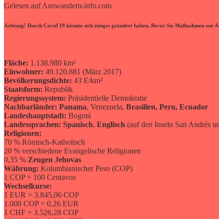
Gelesen auf Auswandern-info.com
Achtung! Durch Covid 19 könnte sich einiges geändert haben. Bevor Sie Maßnahmen zur Aus
Fläche:
1.138.980 km²
Einwohner:
49.120.881 (März 2017)
Bevölkerungsdichte:
43 E/km²
Staatsform:
Republik
Regierungssystem:
Präsidentielle Demokratie
Nachbarländer: Panama
, Venezuela,
Brasilien, Peru, Ecuador
Landeshauptstadt:
Bogotá
Landessprachen:
Spanisch
,
Englisch
(auf den Inseln San Andrés u
Religionen:
70 % Römisch-Katholisch
20 % verschiedene Evangelische Religionen
0,35 %
Zeugen Jehovas
Währung:
Kolumbianischer Peso (COP)
1 COP = 100 Centavos
Wechselkurse:
1 EUR = 3.845,06 COP
1.000 COP = 0,26 EUR
1 CHF = 3.526,28 COP