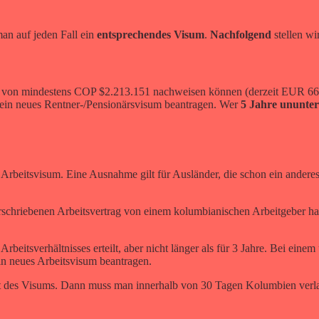
an auf jeden Fall ein
entsprechendes Visum
.
Nachfolgend
stellen wir
e von mindestens COP $2.213.151 nachweisen können (derzeit EUR 660,
 ein neues Rentner-/Pensionärsvisum beantragen. Wer
5 Jahre ununte
.
n Arbeitsvisum. Eine Ausnahme gilt für Ausländer, die schon ein ande
schriebenen Arbeitsvertrag von einem kolumbianischen Arbeitgeber hab
rbeitsverhältnisses erteilt, aber nicht länger als für 3 Jahre. Bei einem
in neues Arbeitsvisum beantragen.
keit des Visums. Dann muss man innerhalb von 30 Tagen Kolumbien verl