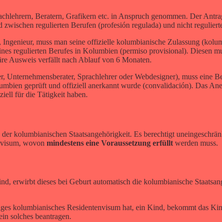
hlehrern, Beratern, Grafikern etc. in Anspruch genommen. Der Antrag 
d zwischen regulierten Berufen (profesión regulada) und nicht reguliert
r, Ingenieur, muss man seine offizielle kolumbianische Zulassung (kol
eines regulierten Berufes in Kolumbien (permiso provisional). Diesen
re Ausweis verfällt nach Ablauf von 6 Monaten.
ker, Unternehmensberater, Sprachlehrer oder Webdesigner), muss eine 
lumbien geprüft und offiziell anerkannt wurde (convalidación). Das A
ell für die Tätigkeit haben.
b der kolumbianischen Staatsangehörigkeit. Es berechtigt uneingeschrä
envisum, wovon
mindestens eine Voraussetzung erfüllt
werden muss.
nd, erwirbt dieses bei Geburt automatisch die kolumbianische Staatsan
tiges kolumbianisches Residentenvisum hat, ein Kind, bekommt das Kin
ein solches beantragen.