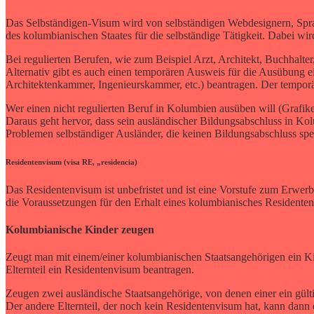
Das Selbständigen-Visum wird von selbständigen Webdesignern, Sprac
des kolumbianischen Staates für die selbständige Tätigkeit. Dabei wir
Bei regulierten Berufen, wie zum Beispiel Arzt, Architekt, Buchhalte
Alternativ gibt es auch einen temporären Ausweis für die Ausübung 
Architektenkammer, Ingenieurskammer, etc.) beantragen. Der temporä
Wer einen nicht regulierten Beruf in Kolumbien ausüben will (Grafi
Daraus geht hervor, dass sein ausländischer Bildungsabschluss in Ko
Problemen selbständiger Ausländer, die keinen Bildungsabschluss spezi
Residentenvisum (visa RE, „residencia)
Das Residentenvisum ist unbefristet und ist eine Vorstufe zum Erwer
die Voraussetzungen für den Erhalt eines kolumbianisches Resident
Kolumbianische Kinder zeugen
Zeugt man mit einem/einer kolumbianischen Staatsangehörigen ein Ki
Elternteil ein Residentenvisum beantragen.
Zeugen zwei ausländische Staatsangehörige, von denen einer ein gül
Der andere Elternteil, der noch kein Residentenvisum hat, kann dann 