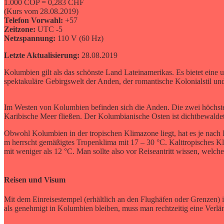
1.000 COP = 0,283 CHF
(Kurs vom 28.08.2019)
Telefon Vorwahl:
+57
Zeitzone:
UTC -5
Netzspannung:
110 V (60 Hz)
Letzte Aktualisierung:
28.08.2019
Kolumbien gilt als das schönste Land Lateinamerikas. Es bietet eine
spektakuläre Gebirgswelt der Anden, der romantische Kolonialstil und
Im Westen von Kolumbien befinden sich die Anden. Die zwei höchste
Karibische Meer fließen. Der Kolumbianische Osten ist dichtbewalde
Obwohl Kolumbien in der tropischen Klimazone liegt, hat es je nach 
m herrscht gemäßigtes Tropenklima mit 17 – 30 °C. Kalttropisches Kl
mit weniger als 12 °C. Man sollte also vor Reiseantritt wissen, we
Reisen und Visum
Mit dem Einreisestempel (erhältlich an den Flughäfen oder Grenzen)
als genehmigt in Kolumbien bleiben, muss man rechtzeitig eine Verl