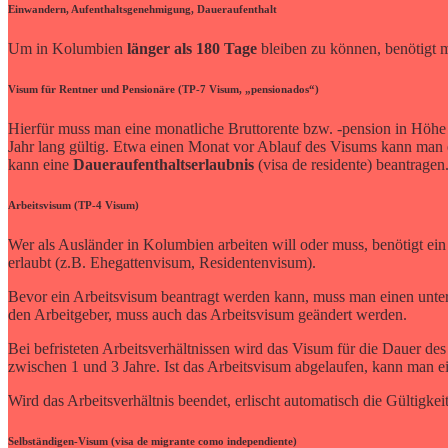
Einwandern, Aufenthaltsgenehmigung, Daueraufenthalt
Um in Kolumbien
länger als 180 Tage
bleiben zu können, benötigt m
Visum für Rentner und Pensionäre (TP-7 Visum, „pensionados“)
Hierfür muss man eine monatliche Bruttorente bzw. -pension in Höh
Jahr lang gültig. Etwa einen Monat vor Ablauf des Visums kann man
kann eine
Daueraufenthaltserlaubnis
(visa de residente) beantragen
Arbeitsvisum (TP-4 Visum)
Wer als Ausländer in Kolumbien arbeiten will oder muss, benötigt ei
erlaubt (z.B. Ehegattenvisum, Residentenvisum).
Bevor ein Arbeitsvisum beantragt werden kann, muss man einen unter
den Arbeitgeber, muss auch das Arbeitsvisum geändert werden.
Bei befristeten Arbeitsverhältnissen wird das Visum für die Dauer des A
zwischen 1 und 3 Jahre. Ist das Arbeitsvisum abgelaufen, kann man e
Wird das Arbeitsverhältnis beendet, erlischt automatisch die Gültig
Selbständigen-Visum (visa de migrante como independiente)