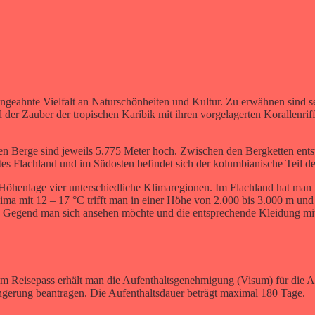
 ungeahnte Vielfalt an Naturschönheiten und Kultur. Zu erwähnen sind 
 der Zauber der tropischen Karibik mit ihren vorgelagerten Korallenrif
n Berge sind jeweils 5.775 Meter hoch. Zwischen den Bergketten entst
tes Flachland und im Südosten befindet sich der kolumbianische Teil d
Höhenlage vier unterschiedliche Klimaregionen. Im Flachland hat man 
ima mit 12 – 17 °C trifft man in einer Höhe von 2.000 bis 3.000 m und 
lche Gegend man sich ansehen möchte und die entsprechende Kleidung m
 im Reisepass erhält man die Aufenthaltsgenehmigung (Visum) für die 
ängerung beantragen. Die Aufenthaltsdauer beträgt maximal 180 Tage.