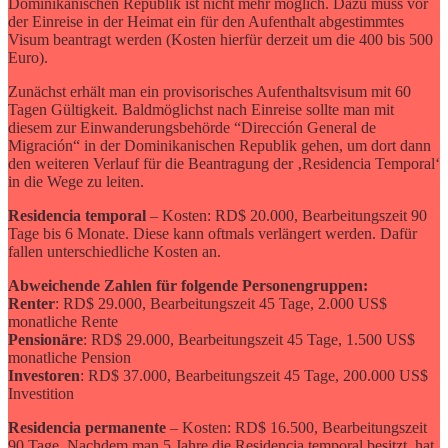
Dominikanischen Republik ist nicht mehr möglich. Dazu muss vor
der Einreise in der Heimat ein für den Aufenthalt abgestimmtes
Visum beantragt werden (Kosten hierfür derzeit um die 400 bis 500
Euro).
Zunächst erhält man ein provisorisches Aufenthaltsvisum mit 60
Tagen Gültigkeit. Baldmöglichst nach Einreise sollte man mit
diesem zur Einwanderungsbehörde “Dirección General de
Migración“ in der Dominikanischen Republik gehen, um dort dann
den weiteren Verlauf für die Beantragung der ‚Residencia Temporal‘
in die Wege zu leiten.
Residencia temporal
– Kosten: RD$ 20.000, Bearbeitungszeit 90
Tage bis 6 Monate. Diese kann oftmals verlängert werden. Dafür
fallen unterschiedliche Kosten an.
Abweichende Zahlen für folgende Personengruppen:
Renter
: RD$ 29.000, Bearbeitungszeit 45 Tage, 2.000 US$
monatliche Rente
Pensionäre
: RD$ 29.000, Bearbeitungszeit 45 Tage, 1.500 US$
monatliche Pension
Investoren
: RD$ 37.000, Bearbeitungszeit 45 Tage, 200.000 US$
Investition
Residencia permanente
– Kosten: RD$ 16.500, Bearbeitungszeit
90 Tage. Nachdem man 5 Jahre die Residencia temporal besitzt, hat