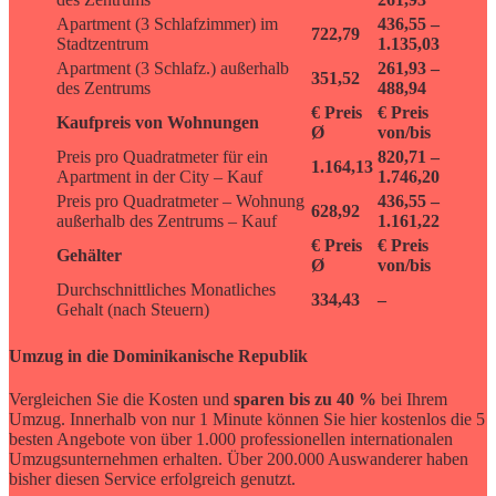
Apartment (3 Schlafzimmer) im
436,55 –
722,79
Stadtzentrum
1.135,03
Apartment (3 Schlafz.) außerhalb
261,93 –
351,52
des Zentrums
488,94
€ Preis
€ Preis
Kaufpreis von Wohnungen
Ø
von/bis
Preis pro Quadratmeter für ein
820,71 –
1.164,13
Apartment in der City – Kauf
1.746,20
Preis pro Quadratmeter – Wohnung
436,55 –
628,92
außerhalb des Zentrums – Kauf
1.161,22
€ Preis
€ Preis
Gehälter
Ø
von/bis
Durchschnittliches Monatliches
334,43
–
Gehalt (nach Steuern)
Umzug in die Dominikanische Republik
Vergleichen Sie die Kosten und
sparen bis zu 40 %
bei Ihrem
Umzug. Innerhalb von nur 1 Minute können Sie hier kostenlos die 5
besten Angebote von über 1.000 professionellen internationalen
Umzugsunternehmen erhalten. Über 200.000 Auswanderer haben
bisher diesen Service erfolgreich genutzt.