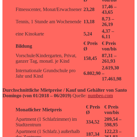
17,46 –
Fitnesscenter, Monat/Erwachsener
23,28
43,65
8,73 –
Tennis, 1 Stunde am Wochenende
13,18
26,19
4,37 –
eine Kinokarte
5,24
6,11
€ Preis
€ Preis
Bildung
Ø
von/bis
Vorschule/Kindergarten, Privat,
87,31 –
158,45
ganzer Tag, monatl. je Kind
261,93
2.619,30
Internationale Grundschule pro
6.802,90
–
Jahr und Kind
17.461,98
Durchschnittliche Mietpreise / Kauf und Gehälter von Santo
Domingo (von 01/2018 – 06/2019)
Quelle:
numbeo.com
€ Preis
€ Preis
Monatlicher Mietpreis
Ø
von/bis
Apartment (1 Schlafzimmer) im
209,54 –
334,52
Stadtzentrum
598,95
Apartment (1 Schlafz.) außerhalb
122,23 –
187,34
des Zentrums
261,93