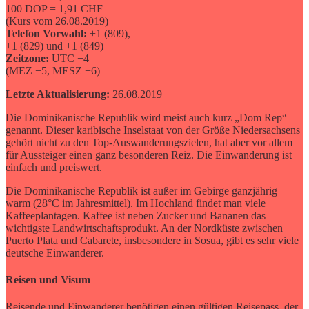
100 DOP = 1,91 CHF
(Kurs vom 26.08.2019)
Telefon Vorwahl:
+1 (809),
+1 (829) und +1 (849)
Zeitzone:
UTC −4
(MEZ −5, MESZ −6)
Letzte Aktualisierung:
26.08.2019
Die Dominikanische Republik wird meist auch kurz „Dom Rep“
genannt. Dieser karibische Inselstaat von der Größe Niedersachsens
gehört nicht zu den Top-Auswanderungszielen, hat aber vor allem
für Aussteiger einen ganz besonderen Reiz. Die Einwanderung ist
einfach und preiswert.
Die Dominikanische Republik ist außer im Gebirge ganzjährig
warm (28°C im Jahresmittel). Im Hochland findet man viele
Kaffeeplantagen. Kaffee ist neben Zucker und Bananen das
wichtigste Landwirtschaftsprodukt. An der Nordküste zwischen
Puerto Plata und Cabarete, insbesondere in Sosua, gibt es sehr viele
deutsche Einwanderer.
Reisen und Visum
Reisende und Einwanderer benötigen einen gültigen Reisepass, der