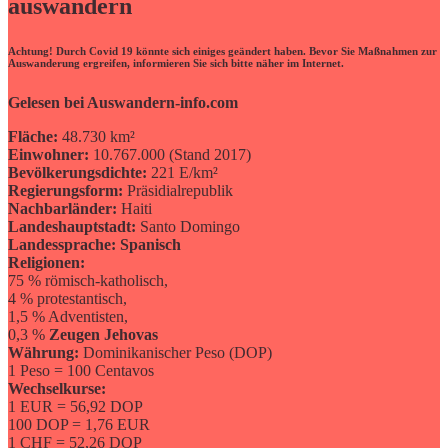
auswandern
Achtung! Durch Covid 19 könnte sich einiges geändert haben. Bevor Sie Maßnahmen zur
Auswanderung ergreifen, informieren Sie sich bitte näher im Internet.
Gelesen bei Auswandern-info.com
Fläche:
48.730 km²
Einwohner:
10.767.000 (Stand 2017)
Bevölkerungsdichte:
221 E/km²
Regierungsform:
Präsidialrepublik
Nachbarländer:
Haiti
Landeshauptstadt:
Santo Domingo
Landessprache:
Spanisch
Religionen:
75 % römisch-katholisch,
4 % protestantisch,
1,5 % Adventisten,
0,3 %
Zeugen Jehovas
Währung:
Dominikanischer Peso (DOP)
1 Peso = 100 Centavos
Wechselkurse:
1 EUR = 56,92 DOP
100 DOP = 1,76 EUR
1 CHF = 52,26 DOP