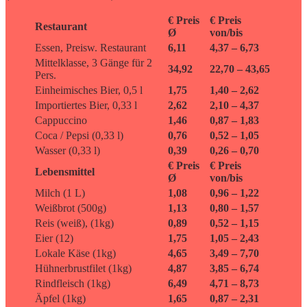
€ Preis
€ Preis
Restaurant
Ø
von/bis
Essen, Preisw. Restaurant
6,11
4,37 – 6,73
Mittelklasse, 3 Gänge für 2
34,92
22,70 – 43,65
Pers.
Einheimisches Bier, 0,5 l
1,75
1,40 – 2,62
Importiertes Bier, 0,33 l
2,62
2,10 – 4,37
Cappuccino
1,46
0,87 – 1,83
Coca / Pepsi (0,33 l)
0,76
0,52 – 1,05
Wasser (0,33 l)
0,39
0,26 – 0,70
€ Preis
€ Preis
Lebensmittel
Ø
von/bis
Milch (1 L)
1,08
0,96 – 1,22
Weißbrot (500g)
1,13
0,80 – 1,57
Reis (weiß), (1kg)
0,89
0,52 – 1,15
Eier (12)
1,75
1,05 – 2,43
Lokale Käse (1kg)
4,65
3,49 – 7,70
Hühnerbrustfilet (1kg)
4,87
3,85 – 6,74
Rindfleisch (1kg)
6,49
4,71 – 8,73
Äpfel (1kg)
1,65
0,87 – 2,31