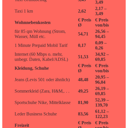
3,49
2,17 –
Taxi 1 km
2,62
3,49
€ Preis
€ Preis
Wohnnebenkosten
Ø
von/bis
für 85 qm Wohnung (Strom,
26,56 –
54,71
Wasser, Müll etc.
94,45
0,09 –
1 Minute Prepaid Mobil Tarif
0,17
0,26
Internet (60 Mbps o. mehr,
34,92 –
51,53
unbegr. Daten, Kabel/ADSL)
69,85
€ Preis
€ Preis
Kleidung, Schuhe
Ø
von/bis
20,95 –
Jeans (Levis 501 oder ähnlich)
48,48
96,04
26,19 –
Sommerkleid (Zara, H&M,. . .
49,25
69,85
52,39 –
Sportschuhe Nike, Mittelklasse
81,90
139,70
61,12 –
Leder Business Schuhe
83,56
122,23
€ Preis
€ Preis
Freizeit
Ø
von/bis