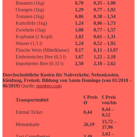
Bananen (1kg)
0,70
0,35 – 1,00
Orangen (1kg)
1,29
0,77 – 1,92
Tomaten (1kg)
0,86
0,38 – 1,54
Kartoffeln (1kg)
1,24
0,96 – 1,73
Zwiebeln (1kg)
1,08
0,77 – 1,57
Kopfsalat (1 Kopf)
1,02
0,61 – 1,31
Wasser (1,5 l)
1,24
0,52 – 1,92
Flasche Wein (Mittelklasse)
9,17
6,11 – 13,97
Einheimisches Bier (0,5 l)
1,67
1,22 – 2,18
Importiertes Bier (0,33 l)
2,50
2,18 – 2,62
Durchschnittliche Kosten für Nahverkehr, Nebenkosten,
Kleidung, Freizeit, Bildung von Santo Domingo (von 01/2018 –
06/2019)
Quelle:
numbeo.com
€ Preis
€ Preis
Transportmittel
Ø
von/bis
0,44 –
Einmal Ticket
0,44
0,52
15,72 –
Monatskarte
26,19
37,96
2,62 –
Taxi Grundbetrag
3,49