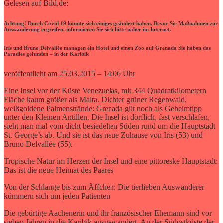
Gelesen auf Bild.de:
Achtung! Durch Covid 19 könnte sich einiges geändert haben. Bevor Sie Maßnahmen zur
Auswanderung ergreifen, informieren Sie sich bitte näher im Internet.
Iris und Bruno Delvallée managen ein Hotel und einen Zoo auf Grenada Sie haben das
Paradies gefunden – in der Karibik
veröffentlicht am 25.03.2015 – 14:06 Uhr
Eine Insel vor der Küste Venezuelas, mit 344 Quadratkilometern
Fläche kaum größer als Malta. Dichter grüner Regenwald,
weißgoldene Palmenstrände: Grenada gilt noch als Geheimtipp
unter den Kleinen Antillen. Die Insel ist dörflich, fast verschlafen,
sieht man mal vom dicht besiedelten Süden rund um die Hauptstadt
St. George’s ab. Und sie ist das neue Zuhause von Iris (53) und
Bruno Delvallée (55).
Tropische Natur im Herzen der Insel und eine pittoreske Hauptstadt:
Das ist die neue Heimat des Paares
Von der Schlange bis zum Äffchen: Die tierlieben Auswanderer
kümmern sich um jeden Patienten
Die gebürtige Aachenerin und ihr französischer Ehemann sind vor
sieben Jahren in die Karibik ausgewandert. An der Südostküste der