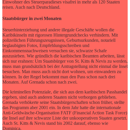
Einwohner des Steuerparadieses visafrei in mehr als 120 Staaten
reisen. Auch nach Deutschland.
Staatsbürger in zwei Monaten
Steuerhinterziehung und andere illegale Geschäfte wollen die
Karibikinseln mit rigorosen Hintergrundchecks verhindern. Mit
polizeilichen Führungszeugnissen, Geburtsurkunden, notariell
beglaubigten Fotos, Empfehlungsschreiben und
Einkommensnachweisen versuchen sie, schwarze Schafe
auszusieben. Wie gründlich die karibischen Beamten arbeiten, lässt
sich nur erahnen: Um Staatsbürger von St. Kitts & Nevis zu werden,
muss man grundsätzlich bei der Antragstellung nicht einmal die Insel
besuchen. Man muss auch nicht dort wohnen, um einwandern zu
können. In der Regel bekommt man den Pass schon nach drei
Monaten. Auf Grenada schon nach zwei.
Die kriminellen Potenziale, die sich aus dem karibischen Passhandel
ergeben, sind auch anderen Staaten nicht verborgen geblieben.
Grenada verhökerte seine Staatsbürgerschaften schon früher, stellte
das Programm aber 2001 ein. In dem Jahr hatte die internationale
Anti-Geldwäsche-Organisation FATF (Financial Action Task Force)
die Insel auf ihre schwarze Liste der unkooperativen Staaten gesetzt.
Auch St. Kitts & Nevis stand bis 2002 darauf, ebenso wie
Dominica.