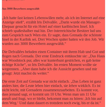
Aus 3000 Bewerbern ausgewählt
„Ich hatte fast keinen Lebenswillen mehr, als ich im Internet auf eine
Anzeige stieß“, erzählt Iris Delvallée. „Darin wurde ein Manager-
Ehepaar gesucht für ein Hotel auf einer karibischen Insel. Ich
schrieb spaßeshalber mal hin. Der österreichische Besitzer lud uns
zum Gespräch nach Wien ein. Er sagte, dass Grenada die schönste
Insel in der Karibik sei. Drei Wochen später hatten wir den Job. Wir
wurden aus 3000 Bewerbern ausgewählt.“
Die Delvallées beluden einen Container mit ihrem Hab und Gut und
flogen nach Grenada. Der erste Eindruck enttäuschte sie: „Das Haus
war Woodstock pur, alles war kunterbunt gestrichen, es gab keine
richtige Küche“, so Iris Delvallée. Im ersten Moment wollte sie
wegrennen. „Aber dann habe ich die Aussicht gesehen und mir
gesagt: Jetzt machst du weiter.“
Die erste Zeit auf Grenada war nicht einfach. „Das Leben ist ganz
anders hier, die Leute leben hier einfach, sie
leben
wirklich. Es ist
nicht leicht, mit Grenadern zusammenzuarbeiten. Es kommt vor,
dass jemand sagt, er kommt um 10 Uhr. Wenn man um 11 Uhr
anruft und fragt, wo er bleibt, bekommt man zu hören: ,Ich bin auf
dem Weg.‘ Und dann dauert es trotzdem noch ewig, bis er da ist.“