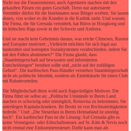
Nicht nur die Finanzminister, auch Agenturen machen mit den
gekauften Pässen ein gutes Geschäft. Denn nur autorisierte
Vermittler dürfen für die Inselstaaten neue Bürger werben. Sie lassen
ahnen, von woher es die Kunden in die Karibik zieht. Und warum.
Die Firma, die für Grenada vermittelt, hat Büros in Hongkong und
im lettischen Riga sowie in der Schweiz und Andorra.
Und sie macht kein Geheimnis daraus, was reiche Chinesen, Russen
und Europäer motiviert: „Vielleicht möchten Sie sich legal aus
bankrotten und korrupten Sozialsystemen verabschieden, indem Sie
mit den Füßen abstimmen?“ Die Firma glaubt, dass
„Staatsbürgerschaft auf bewussten und informierten
Entscheidungen“ beruhen sollte und „nicht auf der zufälligen
Geburt“. Die karibischen Pass-Händler verstehen Staatsbürgerschaft
nicht als politische Identität, sondern als Eintrittskarte für einen Club
mit Rabattvorteilen.
Die Mitgliedschaft dient wohl auch fragwürdigen Motiven. Die
Firma führt sie selbst an: „Politische Umstände in Ihrem Land
machen es schwierig oder unmöglich, Reisevisa zu bekommen. Sie
unterliegen Kapitalschranken. Ihr Besitz ist von Rechtsstreitigkeiten
bedroht.“ Und: „Die Steuerlast in Ihrem Heimatland ist unnötig
hoch“. Ein karibischer Pass ist die Lösung: Auf Grenada gibt es
keine Vermögens- oder Erbschaftssteuer, auf St. Kitts & Nevis noch
nicht einmal eine Einkommenssteuer. Dafür kann man als