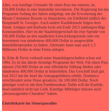
Alles, was künftige Grenader für einen Pass tun müssen, ist,
250.000 Dollar in eine Immobilie investieren. Die Regierung hat das
Programm Anfang des Jahres aufgelegt, um die Erweiterung des
Mount Cinnamon Resorts zu finanzieren, ein Edelhotel südlich der
Hauptstadt St. Georges. Auch andere Karibikinseln folgen dem
Trend. Antigua und Barbuda lockt seit Ende 2013 zahlungswillige
Kosmopoliten. Hier ist die Staatsbürgerschaft für eine Spende von
250.000 Dollar an den staatlichen Entwicklungsfonds oder ein
Investment von mindestens 400.000 Dollar in ausgewählte
Immobilienprojekte zu haben. Alternativ kann man auch 1,5
Millionen Dollar in einer Firma anlegen.
St. Kitts & Nevis verkauft seine Staatsbürgerschaften schon seit
1984. Es ist das älteste derartige Programm der Welt. Für einen Pass
müssen 250.000 Dollar an eine öffentliche Stiftung fließen oder
mindestens 400.000 Dollar in Immobilien. Das Geschäft läuft gut.
Erst 2012 hat die Insel die Antragsgebühren erhöht. Dominica
verschleudert seine Pässe geradezu: für 100.000 Dollar. Noch
günstiger wird es mit dem Familienrabatt. Dafür will die Karibik-
Insel natürlich nicht nur Geld. Künftige Mitbürger müssen auch
„herausragenden Charakter“ haben.
Eintrittskarte ins Steuerparadies