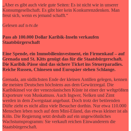
„Aber es gibt auch viele gute Seiten: Es ist nicht wie in unserer
Konsumgesellschaft. Es gibt hier kein Konkurrenzdenken. Man
freut sich, wenn es jemand schafft.“
Gelesen auf n-tv.de
Pass ab 100.000 Dollar Karibik-Inseln verkaufen
Staatsbürgerschaft
Eine Spende, ein Immobilieninvestment, ein Firmenkauf – auf
Grenada und St. Kitts genügt das für die Staatsbürgerschaft.
Die Karibik-Pässe sind das sichere Ticket ins Steuerparadies.
Reiche Russen, Chinesen und Europäer stehen Schlange.
Grenada, am südlichsten Ende der kleinen Antillen gelegen, kennen
die meisten Deutschen höchstens aus dem Gewürzregal. Die
Karibikinsel vor der venezolanischen Küste ist einer der weltgrößten
Exporteure von Muskatnuss. Auch Ingwer, Nelken und Zimt
werden in dem Zwergstaat angebaut. Doch trotz der betörenden
Düfte zieht es nicht allzu viele Besucher dorthin. Nur etwa 110.000
Menschen leben noch auf dem Mini-Eiland, das etwas kleiner ist als
Köln. Die Regierung setzt deshalb auf ein ungewöhnliches
Wachstumsprogramm: Sie verkauft reichen Einwanderern die
Staatsbürgerschaft.