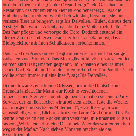
Insel betreiben sie die „Cabier Ocean Lodge“, ein Gästehaus mit
Restaurant, das zudem einen kleinen Zoo beherbergt. „Als die
Einheimischen merkten, wie tierlieb wir sind, begannen sie, uns
verletzte Tiere zu bringen“, sagt Iris Delvallée. „Eulen, die aus dem
Nest gefallen waren. Affenbabys, die keine Mutter mehr hatten.“
Das Paar pflegte und versorgte die Tiere. Dadurch entstand ein
kleiner Zoo, der mittlerweile auf der Insel so bekannt ist, dass
Biologielehrer mit ihren Schulklassen vorbeikommen.
Das Hotel der Auswanderer liegt auf einer schmalen Landzunge
zwischen zwei Stränden. Das Meer glitzert blitzblau, zwischen den
Palmen sind Hängematten gespannt. Im Schatten eines Baumes
stehen Esel, Schafe und Hunde laufen frei umher. Ein Paradies! „Ich
wollte schon immer auf eine Insel“, sagt Iris Delvallée.
Dennoch war es eine kleine Odyssee, bevor die Deutsche auf
Grenada landete. Ihr Mann war Koch in verschiedenen
französischen Sternerestaurants, gemeinsam hatten sie einen Party-
Service, der gut lief. „Aber wir arbeiteten sieben Tage die Woche,
von morgens um sechs bis Mitternacht“, erzählt sie. „Da wir
selbstständig waren, blieb uns trotzdem kaum Geld übrig.“ Das Paar
kehrte Frankreich den Rücken und versuchte, in Rumänien Fuß zu
fassen. „Wir leiteten dort eine Diskothek. Aber das war extrem hart
wegen der Mafia.“ Nach sieben Monaten brachen sie das
Experiment ab.