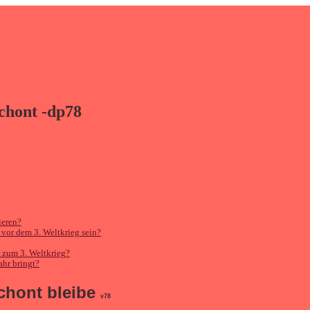
schont -dp78
ieren?
 vor dem 3. Weltkrieg sein?
r zum 3. Weltkrieg?
ahr bringt?
chont bleibe
v78