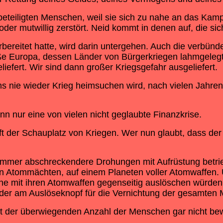
unbeteiligten Menschen, weil sie sich zu nahe an das K
 oder mutwillig zerstört. Neid kommt in denen auf, die s
orbereitet hatte, wird darin untergehen. Auch die verbün
e Europa, dessen Länder von Bürgerkriegen lahmgelegt w
iefert. Wir sind dann großer Kriegsgefahr ausgeliefert.
ns nie wieder Krieg heimsuchen wird, nach vielen Jahren
nn nur eine von vielen nicht geglaubte Finanzkrise.
der Schauplatz von Kriegen. Wer nun glaubt, dass der 2. 
s immer abschreckendere Drohungen mit Aufrüstung betrie
n Atommächten, auf einem Planeten voller Atomwaffen. 
ene mit ihren Atomwaffen gegenseitig auslöschen würden
der am Auslöseknopf für die Vernichtung der gesamten M
ist der überwiegenden Anzahl der Menschen gar nicht be