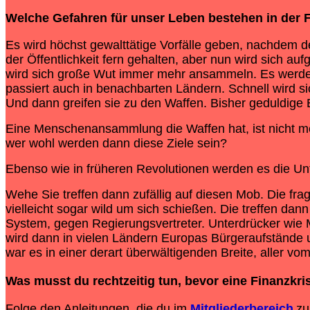
Welche Gefahren für unser Leben bestehen in der F
Es wird höchst gewalttätige Vorfälle geben, nachde
der Öffentlichkeit fern gehalten, aber nun wird sich 
wird sich große Wut immer mehr ansammeln. Es werden 
passiert auch in benachbarten Ländern. Schnell wird 
Und dann greifen sie zu den Waffen. Bisher geduldig
Eine Menschenansammlung die Waffen hat, ist nicht m
wer wohl werden dann diese Ziele sein?
Ebenso wie in früheren Revolutionen werden es die Unt
Wehe Sie treffen dann zufällig auf diesen Mob. Die frag
vielleicht sogar wild um sich schießen. Die treffen 
System, gegen Regierungsvertreter. Unterdrücker wie 
wird dann in vielen Ländern Europas Bürgeraufstände
war es in einer derart überwältigenden Breite, aller vo
Was musst du rechtzeitig tun, bevor eine
Finanzkri
Folge den Anleitungen, die du im
Mitgliederbereich
zu