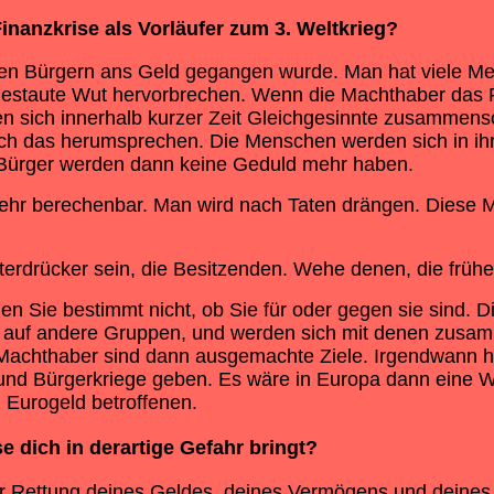
inanzkrise als Vorläufer zum 3. Weltkrieg?
m den Bürgern ans Geld gegangen wurde. Man hat viele
aufgestaute Wut hervorbrechen. Wenn die Machthaber das 
sich innerhalb kurzer Zeit Gleichgesinnte zusammensch
sich das herumsprechen. Die Menschen werden sich in ih
e Bürger werden dann keine Geduld mehr haben.
ehr berechenbar. Man wird nach Taten drängen. Diese M
erdrücker sein, die Besitzenden. Wehe denen, die früher
en Sie bestimmt nicht, ob Sie für oder gegen sie sind. D
dann auf andere Gruppen, und werden sich mit denen zu
Machthaber sind dann ausgemachte Ziele. Irgendwann ha
 und Bürgerkriege geben. Es wäre in Europa dann eine 
m Eurogeld betroffenen.
se
dich in derartige Gefahr bringt?
r Rettung deines Geldes, deines Vermögens und deines