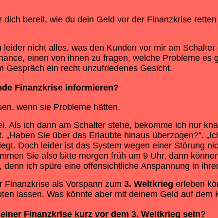
 dich bereit, wie du dein Geld vor der
Finanzkrise
retten
leider nicht alles, was den Kunden vor mir am Schalter
Chance, einen von ihnen zu fragen, welche Probleme es 
 Gespräch ein recht unzufriedenes Gesicht.
de Finanzkrise informieren?
sen, wenn sie Probleme hätten.
ei. Als ich dann am Schalter stehe, bekomme ich nur kna
t. „Haben Sie über das Erlaubte hinaus überzogen?“. „Ic
t. Doch leider ist das System wegen einer Störung nicht
en Sie also bitte morgen früh um 9 Uhr, dann können wi
t, denn ich spüre eine offensichtliche Anspannung in ihr
er Finanzkrise als Vorspann zum
3. Weltkrieg
erleben kö
uten lassen. Was könnte aber mit deinem Geld auf dem K
 einer Finanzkrise kurz vor dem
3. Weltkrieg
sein?