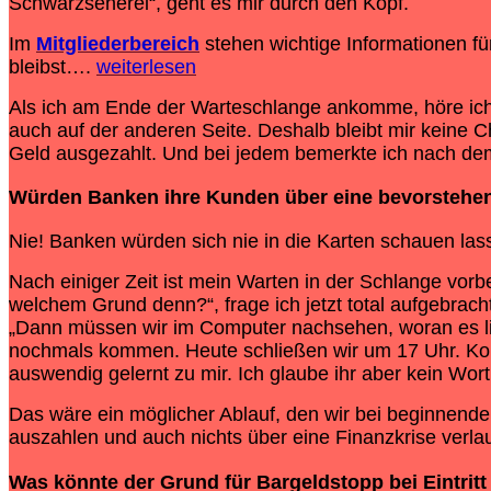
Schwarzseherei“, geht es mir durch den Kopf.
Im
Mitgliederbereich
stehen wichtige Informationen für
bleibst….
weiterlesen
Als ich am Ende der Warteschlange ankomme, höre ich 
auch auf der anderen Seite. Deshalb bleibt mir keine 
Geld ausgezahlt. Und bei jedem bemerkte ich nach dem
Würden Banken ihre Kunden über eine bevorstehen
Nie! Banken würden sich nie in die Karten schauen las
Nach einiger Zeit ist mein Warten in der Schlange vorb
welchem Grund denn?“, frage ich jetzt total aufgebrach
„Dann müssen wir im Computer nachsehen, woran es lieg
nochmals kommen. Heute schließen wir um 17 Uhr. Komm
auswendig gelernt zu mir. Ich glaube ihr aber kein Wor
Das wäre ein möglicher Ablauf, den wir bei beginnend
auszahlen und auch nichts über eine Finanzkrise verla
Was könnte der Grund für Bargeldstopp bei Eintritt