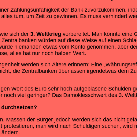
 einer Zahlungsunfähigkeit der Bank zuvorzukommen, in
nk alles tum, um Zeit zu gewinnen. Es muss verhindert 
wie sich der
3. Weltkrieg
vorbereitet. Man könnte eine
Zentralbanken würden auf diese Weise auf einen Schlag 
wurde niemanden etwas vom Konto genommen, aber der W
e, alles hat nur noch halben Wert.
enheit werden sich Ältere erinnern: Eine „Währungsrefo
ht, die Zentralbanken überlassen irgendetwas dem Zuf
eitigen Wert des Euro sehr hoch aufgeblasene Schulden 
oder noch viel geringer? Das Damoklesschwert des 3. Welt
durchsetzen?
n. Massen der Bürger jedoch werden sich das nicht gefal
t protestieren, man wird nach Schuldigen suchen, wird 
Ländern.