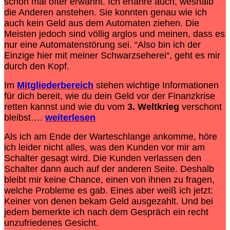
schon mal öfter erwähnt. Ich erfahre auch, weshalb
die Anderen anstehen. Sie konnten genau wie ich
auch kein Geld aus dem Automaten ziehen. Die
Meisten jedoch sind völlig arglos und meinen, dass es
nur eine Automatenstörung sei. “Also bin ich der
Einzige hier mit meiner Schwarzseherei“, geht es mir
durch den Kopf.
Im
Mitgliederbereich
stehen wichtige Informationen
für dich bereit, wie du dein Geld vor der
Finanzkrise
retten kannst und wie du vom
3. Weltkrieg
verschont
bleibst….
weiterlesen
Als ich am Ende der Warteschlange ankomme, höre
ich leider nicht alles, was den Kunden vor mir am
Schalter gesagt wird. Die Kunden verlassen den
Schalter dann auch auf der anderen Seite. Deshalb
bleibt mir keine Chance, einen von ihnen zu fragen,
welche Probleme es gab. Eines aber weiß ich jetzt:
Keiner von denen bekam Geld ausgezahlt. Und bei
jedem bemerkte ich nach dem Gespräch ein recht
unzufriedenes Gesicht.