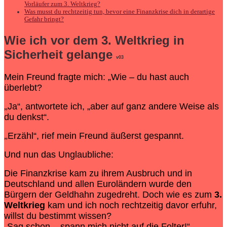
Vorläufer zum 3. Weltkrieg?
Was musst du rechtzeitig tun, bevor eine Finanzkrise dich in derartige
Gefahr bringt?
Wie ich vor dem
3. Weltkrieg
in
Sicherheit gelange
v03
Mein Freund fragte mich: „Wie – du hast auch
überlebt?
Ja“, antwortete ich, „aber auf ganz andere Weise als
„
du denkst“.
Erzähl“, rief mein Freund äußerst gespannt.
„
Und nun das Unglaubliche:
Die Finanzkrise kam zu ihrem Ausbruch und in
Deutschland und allen Euroländern wurde den
Bürgern der Geldhahn zugedreht. Doch wie es zum
3.
Weltkrieg
kam und ich noch rechtzeitig davor erfuhr,
willst du bestimmt wissen?
„Sag schon – spann mich nicht auf die Folter!“