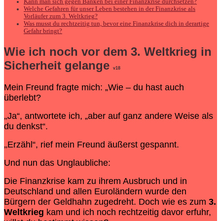
Kann man sich gegen Banken bei einer Finanzkrise durchsetzen?
Welche Gefahren für unser Leben bestehen in der Finanzkrise als
Vorläufer zum 3. Weltkrieg?
Was musst du rechtzeitig tun, bevor eine Finanzkrise dich in derartige
Gefahr bringt?
Wie ich noch vor dem
3. Weltkrieg
in
Sicherheit gelange
v18
Mein Freund fragte mich: „Wie – du hast auch
überlebt?
Ja“, antwortete ich, „aber auf ganz andere Weise als
„
du denkst“.
Erzähl“, rief mein Freund äußerst gespannt.
„
Und nun das Unglaubliche:
Die Finanzkrise kam zu ihrem Ausbruch und in
Deutschland und allen Euroländern wurde den
Bürgern der Geldhahn zugedreht. Doch wie es zum
3.
Weltkrieg
kam und ich noch rechtzeitig davor erfuhr,