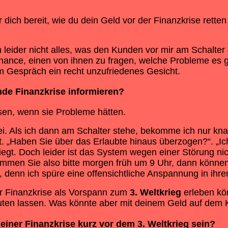
 dich bereit, wie du dein Geld vor der
Finanzkrise
retten
leider nicht alles, was den Kunden vor mir am Schalter
Chance, einen von ihnen zu fragen, welche Probleme es 
 Gespräch ein recht unzufriedenes Gesicht.
de Finanzkrise informieren?
sen, wenn sie Probleme hätten.
ei. Als ich dann am Schalter stehe, bekomme ich nur kna
t. „Haben Sie über das Erlaubte hinaus überzogen?“. „Ic
t. Doch leider ist das System wegen einer Störung nicht
en Sie also bitte morgen früh um 9 Uhr, dann können wi
t, denn ich spüre eine offensichtliche Anspannung in ihr
er Finanzkrise als Vorspann zum
3. Weltkrieg
erleben kö
uten lassen. Was könnte aber mit deinem Geld auf dem K
 einer Finanzkrise kurz vor dem
3. Weltkrieg
sein?