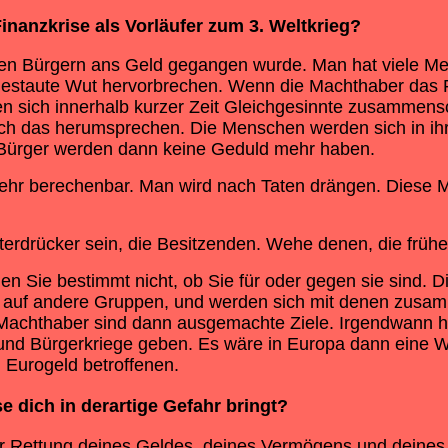
inanzkrise als Vorläufer zum 3. Weltkrieg?
m den Bürgern ans Geld gegangen wurde. Man hat viele
aufgestaute Wut hervorbrechen. Wenn die Machthaber das 
sich innerhalb kurzer Zeit Gleichgesinnte zusammensch
sich das herumsprechen. Die Menschen werden sich in ih
e Bürger werden dann keine Geduld mehr haben.
ehr berechenbar. Man wird nach Taten drängen. Diese M
erdrücker sein, die Besitzenden. Wehe denen, die früher
en Sie bestimmt nicht, ob Sie für oder gegen sie sind. D
dann auf andere Gruppen, und werden sich mit denen zu
Machthaber sind dann ausgemachte Ziele. Irgendwann ha
 und Bürgerkriege geben. Es wäre in Europa dann eine 
m Eurogeld betroffenen.
se
dich in derartige Gefahr bringt?
r Rettung deines Geldes, deines Vermögens und deines