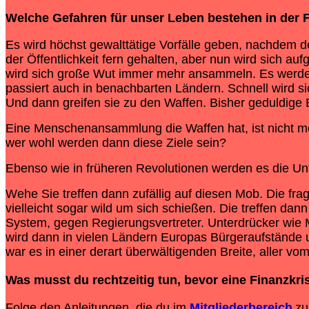
Welche Gefahren für unser Leben bestehen in der F
Es wird höchst gewalttätige Vorfälle geben, nachde
der Öffentlichkeit fern gehalten, aber nun wird sich 
wird sich große Wut immer mehr ansammeln. Es werden 
passiert auch in benachbarten Ländern. Schnell wird 
Und dann greifen sie zu den Waffen. Bisher geduldig
Eine Menschenansammlung die Waffen hat, ist nicht m
wer wohl werden dann diese Ziele sein?
Ebenso wie in früheren Revolutionen werden es die Unt
Wehe Sie treffen dann zufällig auf diesen Mob. Die frag
vielleicht sogar wild um sich schießen. Die treffen 
System, gegen Regierungsvertreter. Unterdrücker wie 
wird dann in vielen Ländern Europas Bürgeraufstände
war es in einer derart überwältigenden Breite, aller vo
Was musst du rechtzeitig tun, bevor eine
Finanzkri
Folge den Anleitungen, die du im
Mitgliederbereich
zu