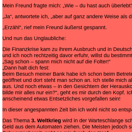
Mein Freund fragte mich: „Wie – du hast auch überlebt
Ja“, antwortete ich, „aber auf ganz andere Weise als d
„
Erzähl“, rief mein Freund äußerst gespannt.
„
Und nun das Unglaubliche:
Die Finanzkrise kam zu ihrem Ausbruch und in Deutsc
und ich noch rechtzeitig davor erfuhr, willst du bestim
„Sag schon – spann mich nicht auf die Folter!“
„Dann halt dich fest:
Beim Besuch meiner Bank habe ich schon beim Betreten 
geöffnet und dort steht man schon an. Ich stelle mich a
aus. Und noch etwas – in den Gesichtern der Herausko
bilde mir alles nur ein?“, geht es mir durch den Kopf. 
anscheinend etwas Entsetzliches vorgefallen sein!
In dieser angespannten Zeit bin ich wohl nicht so entsp
Das Thema
3. Weltkrieg
wird in der Warteschlange sch
Geld aus dem Automaten ziehen. Die Meisten jedoch sind