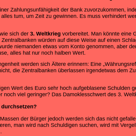
 einer Zahlungsunfähigkeit der Bank zuvorzukommen, in
nk alles tum, um Zeit zu gewinnen. Es muss verhindert 
wie sich der
3. Weltkrieg
vorbereitet. Man könnte eine
Zentralbanken würden auf diese Weise auf einen Schlag 
wurde niemanden etwas vom Konto genommen, aber der W
e, alles hat nur noch halben Wert.
enheit werden sich Ältere erinnern: Eine „Währungsrefo
ht, die Zentralbanken überlassen irgendetwas dem Zuf
eitigen Wert des Euro sehr hoch aufgeblasene Schulden 
oder noch viel geringer? Das Damoklesschwert des 3. Welt
durchsetzen?
ie Massen der Bürger jedoch werden sich das nicht gefall
tieren, man wird nach Schuldigen suchen, wird mit Verg
.