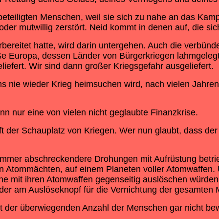
unbeteiligten Menschen, weil sie sich zu nahe an das K
 oder mutwillig zerstört. Neid kommt in denen auf, die s
orbereitet hatte, wird darin untergehen. Auch die verbün
e Europa, dessen Länder von Bürgerkriegen lahmgelegt w
iefert. Wir sind dann großer Kriegsgefahr ausgeliefert.
ns nie wieder Krieg heimsuchen wird, nach vielen Jahren
nn nur eine von vielen nicht geglaubte Finanzkrise.
der Schauplatz von Kriegen. Wer nun glaubt, dass der 2. 
s immer abschreckendere Drohungen mit Aufrüstung betrie
n Atommächten, auf einem Planeten voller Atomwaffen. 
ene mit ihren Atomwaffen gegenseitig auslöschen würden
der am Auslöseknopf für die Vernichtung der gesamten M
ist der überwiegenden Anzahl der Menschen gar nicht be