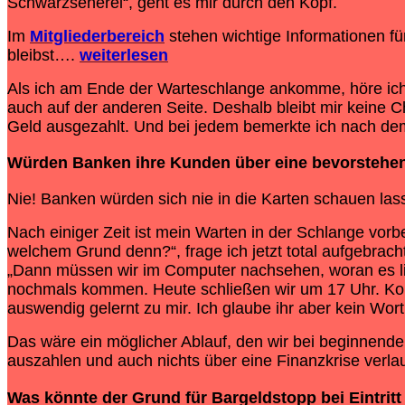
Schwarzseherei“, geht es mir durch den Kopf.
Im
Mitgliederbereich
stehen wichtige Informationen für
bleibst….
weiterlesen
Als ich am Ende der Warteschlange ankomme, höre ich 
auch auf der anderen Seite. Deshalb bleibt mir keine 
Geld ausgezahlt. Und bei jedem bemerkte ich nach dem
Würden Banken ihre Kunden über eine bevorstehen
Nie! Banken würden sich nie in die Karten schauen las
Nach einiger Zeit ist mein Warten in der Schlange vorb
welchem Grund denn?“, frage ich jetzt total aufgebrach
„Dann müssen wir im Computer nachsehen, woran es lieg
nochmals kommen. Heute schließen wir um 17 Uhr. Komm
auswendig gelernt zu mir. Ich glaube ihr aber kein Wor
Das wäre ein möglicher Ablauf, den wir bei beginnend
auszahlen und auch nichts über eine Finanzkrise verla
Was könnte der Grund für Bargeldstopp bei Eintritt