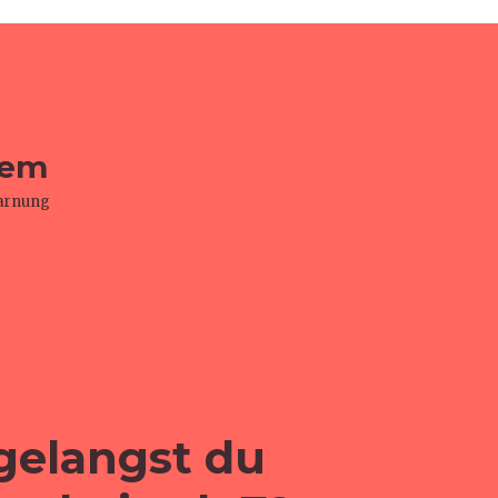
tem
warnung
 gelangst du