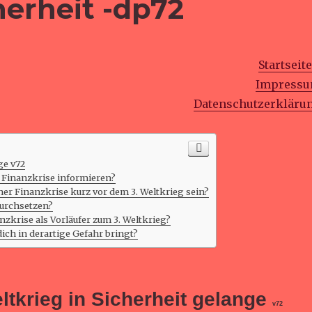
herheit -dp72
Startseite
Impress
Datenschutzerkläru
ge v72
 Finanzkrise informieren?
ner Finanzkrise kurz vor dem 3. Weltkrieg sein?
durchsetzen?
zkrise als Vorläufer zum 3. Weltkrieg?
dich in derartige Gefahr bringt?
ltkrieg
in Sicherheit gelange
v72