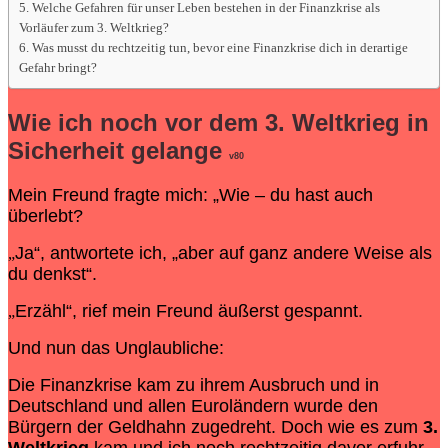
Welche Gefahren für unser Leben bestehen in der Finanzkrise als
Vorläufer zum 3. Weltkrieg?
Was musst du rechtzeitig tun, bevor eine Finanzkrise dich in derartige
Gefahr bringt?
Wie ich noch vor dem
3. Weltkrieg
in
Sicherheit gelange
v80
Mein Freund fragte mich: „Wie – du hast auch
überlebt?
Ja“, antwortete ich, „aber auf ganz andere Weise als
„
du denkst“.
Erzähl“, rief mein Freund äußerst gespannt.
„
Und nun das Unglaubliche:
Die Finanzkrise kam zu ihrem Ausbruch und in
Deutschland und allen Euroländern wurde den
Bürgern der Geldhahn zugedreht. Doch wie es zum
3.
Weltkrieg
kam und ich noch rechtzeitig davor erfuhr,