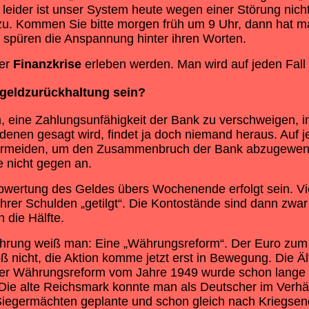
leider ist unser System heute wegen einer Störung nicht
 Kommen Sie bitte morgen früh um 9 Uhr, dann hat man 
e spüren die Anspannung hinter ihren Worten.
ner
Finanzkrise
erleben werden. Man wird auf jeden Fal
geldzurückhaltung sein?
uch, eine Zahlungsunfähigkeit der Bank zu verschweigen
enen gesagt wird, findet ja doch niemand heraus. Auf j
ermeiden, um den Zusammenbruch der Bank abzugewend
 nicht gegen an.
wertung des Geldes übers Wochenende erfolgt sein. Viell
rer Schulden „getilgt“. Die Kontostände sind dann zwar 
 die Hälfte.
ahrung weiß man: Eine „Währungsreform“. Der Euro zum B
icht, die Aktion komme jetzt erst in Bewegung. Die Äl
er Währungsreform vom Jahre 1949 wurde schon lange 
 alte Reichsmark konnte man als Deutscher im Verhält
-Siegermächten geplante und schon gleich nach Kriegs