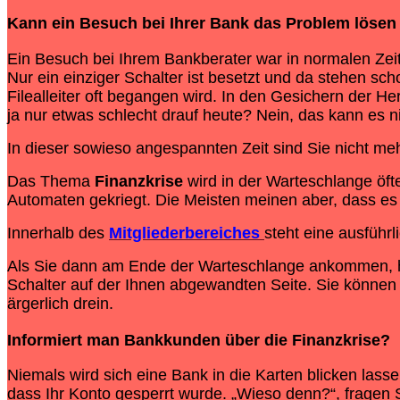
Kann ein Besuch bei Ihrer Bank das Problem lösen
Ein Besuch bei Ihrem Bankberater war in normalen Zeit
Nur ein einziger Schalter ist besetzt und da stehen sc
Filealleiter oft begangen wird. In den Gesichern der H
ja nur etwas schlecht drauf heute? Nein, das kann es n
In dieser sowieso angespannten Zeit sind Sie nicht mehr
Das Thema
Finanzkrise
wird in der Warteschlange öft
Automaten gekriegt. Die Meisten meinen aber, dass es
Innerhalb des
Mitgliederbereiches
steht eine ausführl
Als Sie dann am Ende der Warteschlange ankommen, hör
Schalter auf der Ihnen abgewandten Seite. Sie können s
ärgerlich drein.
Informiert man Bankkunden über die
Finanzkrise
?
Niemals wird sich eine Bank in die Karten blicken las
dass Ihr Konto gesperrt wurde. „Wieso denn?“, fragen 