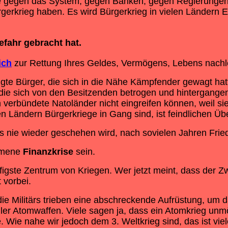
e gegen das System, gegen Banken, gegen Regierunge
gerkrieg haben. Es wird Bürgerkrieg in vielen Ländern 
efahr gebracht hat.
ich
zur Rettung Ihres Geldes, Vermögens, Lebens nach
ligte Bürger, die sich in die Nähe Kämpfender gewagt hat
 die sich von den Besitzenden betrogen und hintergangen
en verbündete Natoländer nicht eingreifen können, weil s
en Ländern Bürgerkriege in Gang sind, ist feindlichen Ü
as nie wieder geschehen wird, nach sovielen Jahren Fri
ommene
Finanzkrise
sein.
gste Zentrum von Kriegen. Wer jetzt meint, dass der Zwe
 vorbei.
die Militärs trieben eine abschreckende Aufrüstung, um d
ler Atomwaffen. Viele sagen ja, dass ein Atomkrieg unmög
 Wie nahe wir jedoch dem 3. Weltkrieg sind, das ist vie