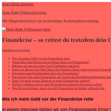
Zum Inhalt springen
Hans Rabe Frühwarnsystem
Mit Mitgliederbereich zur rechtzeitigen Katastrophenwarnung
Finanzkrise – so rettest du trotzdem dein 
Inhaltsverzeichnis
Wie ich mein Geld vor der Finanzkrise rette
Wann führt das Platzen dieser Blase dann zur Finanzkrise?
Müssen wir uns um unser Geld Gedanken machen?
Kann ein Besuch bei Ihrer Bank das Problem lösen oder wird eine Finanzkr
Informiert man Bankkunden über die Finanzkrise?
Was könnte bei einer Finanzkrise der Grund für Bargeldzurückhaltung sei
Kann ich mich gegen Banken in einer Finanzkrise wehren?
Welche Gefahren durch eine Finanzkrise entstehen für unser Leben?
Was Sie tun können, wenn uns die Finanzkrise in Gefahr gebracht hat.
Wie ich mein Geld vor der
Finanzkrise
rette
In einem Interview hörten wir von Finanzexperte Ernst