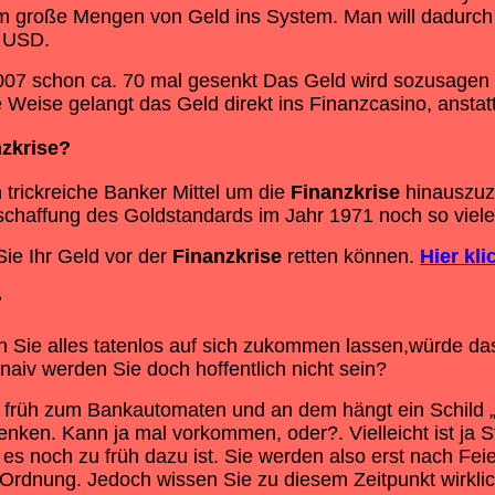
m große Mengen von Geld ins System. Man will dadurch
n USD.
2007 schon ca. 70 mal gesenkt Das Geld wird sozusagen
Weise gelangt das Geld direkt ins Finanzcasino, anstat
zkrise
?
 trickreiche Banker Mittel um die
Finanzkrise
hinauszuzö
haffung des Goldstandards im Jahr 1971 noch so viele 
Sie Ihr Geld vor der
Finanzkrise
retten können.
Hier kli
?
Sie alles tatenlos auf sich zukommen lassen,würde das 
naiv werden Sie doch hoffentlich nicht sein?
rüh zum Bankautomaten und an dem hängt ein Schild „Auß
nken. Kann ja mal vorkommen, oder?. Vielleicht ist ja St
 es noch zu früh dazu ist. Sie werden also erst nach Fe
n Ordnung. Jedoch wissen Sie zu diesem Zeitpunkt wirkli