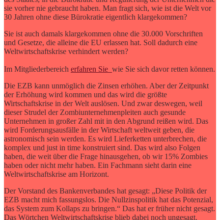
sie vorher nie gebraucht haben. Man fragt sich, wie ist die Welt vor
30 Jahren ohne diese Bürokratie eigentlich klargekommen?
Sie ist auch damals klargekommen ohne die 30.000 Vorschriften
und Gesetze, die alleine die EU erlassen hat. Soll dadurch eine
Weltwirtschaftskrise verhindert werden?
Im Mitgliederbereich
erfahren Sie
wie Sie sich davor retten können.
Die EZB kann unmöglich die Zinsen erhöhen. Aber der Zeitpunkt
der Erhöhung wird kommen und das wird die größte
Wirtschaftskrise in der Welt auslösen. Und zwar deswegen, weil
dieser Strudel der Zombiunternehmenpleiten auch gesunde
Unternehmen in großer Zahl mit in den Abgrund reißen wird. Das
wird Forderungsausfälle in der Wirtschaft weltweit geben, die
astronomisch sein werden. Es wird Lieferketten unterbrechen, die
komplex und just in time konstruiert sind. Das wird also Folgen
haben, die weit über die Frage hinausgehen, ob wir 15% Zombies
haben oder nicht mehr haben. Ein Fachmann sieht darin eine
Weltwirtschaftskrise am Horizont.
Der Vorstand des Bankenverbandes hat gesagt: „Diese Politik der
EZB macht mich fassungslos. Die Nullzinspolitik hat das Potenzial,
das System zum Kollaps zu bringen.“ Das hat er früher nicht gesagt.
Das Wörtchen Weltwirtschaftskrise blieb dabei noch ungesagt.