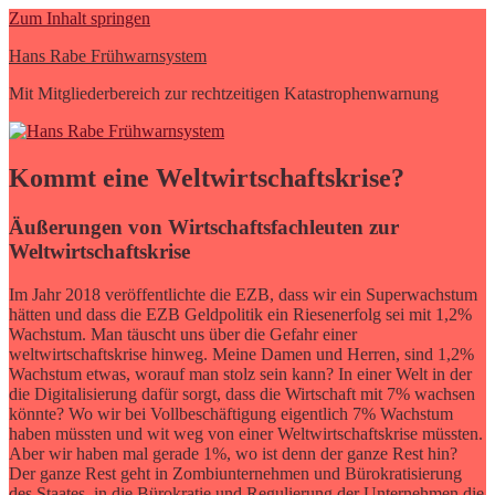
Zum Inhalt springen
Hans Rabe Frühwarnsystem
Mit Mitgliederbereich zur rechtzeitigen Katastrophenwarnung
Kommt eine Weltwirtschaftskrise?
Äußerungen von Wirtschaftsfachleuten zur
Weltwirtschaftskrise
Im Jahr 2018 veröffentlichte die EZB, dass wir ein Superwachstum
hätten und dass die EZB Geldpolitik ein Riesenerfolg sei mit 1,2%
Wachstum. Man täuscht uns über die Gefahr einer
weltwirtschaftskrise hinweg. Meine Damen und Herren, sind 1,2%
Wachstum etwas, worauf man stolz sein kann? In einer Welt in der
die Digitalisierung dafür sorgt, dass die Wirtschaft mit 7% wachsen
könnte? Wo wir bei Vollbeschäftigung eigentlich 7% Wachstum
haben müssten und wit weg von einer Weltwirtschaftskrise müssten.
Aber wir haben mal gerade 1%, wo ist denn der ganze Rest hin?
Der ganze Rest geht in Zombiunternehmen und Bürokratisierung
des Staates, in die Bürokratie und Regulierung der Unternehmen die