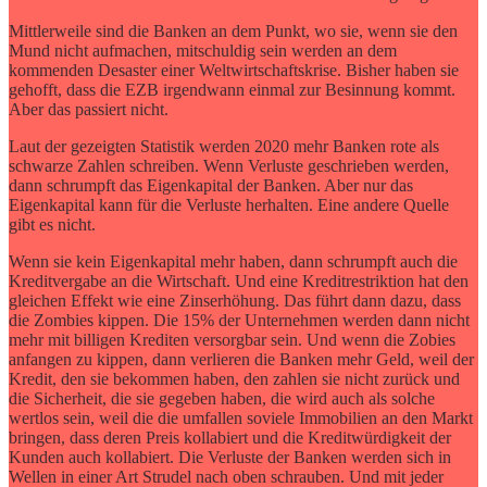
Mittlerweile sind die Banken an dem Punkt, wo sie, wenn sie den
Mund nicht aufmachen, mitschuldig sein werden an dem
kommenden Desaster einer Weltwirtschaftskrise. Bisher haben sie
gehofft, dass die EZB irgendwann einmal zur Besinnung kommt.
Aber das passiert nicht.
Laut der gezeigten Statistik werden 2020 mehr Banken rote als
schwarze Zahlen schreiben. Wenn Verluste geschrieben werden,
dann schrumpft das Eigenkapital der Banken. Aber nur das
Eigenkapital kann für die Verluste herhalten. Eine andere Quelle
gibt es nicht.
Wenn sie kein Eigenkapital mehr haben, dann schrumpft auch die
Kreditvergabe an die Wirtschaft. Und eine Kreditrestriktion hat den
gleichen Effekt wie eine Zinserhöhung. Das führt dann dazu, dass
die Zombies kippen. Die 15% der Unternehmen werden dann nicht
mehr mit billigen Krediten versorgbar sein. Und wenn die Zobies
anfangen zu kippen, dann verlieren die Banken mehr Geld, weil der
Kredit, den sie bekommen haben, den zahlen sie nicht zurück und
die Sicherheit, die sie gegeben haben, die wird auch als solche
wertlos sein, weil die die umfallen soviele Immobilien an den Markt
bringen, dass deren Preis kollabiert und die Kreditwürdigkeit der
Kunden auch kollabiert. Die Verluste der Banken werden sich in
Wellen in einer Art Strudel nach oben schrauben. Und mit jeder